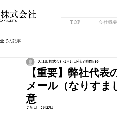
TOP
会社概
全ての記事
久江田株式会社
1月14日
読了時間: 1分
【重要】弊社代表
メール（なりすま
意
更新日：
2月25日