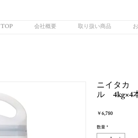
TOP
会社概要
取り扱い商品
ニイタカ 
ル 4kg×4
価
￥6,780
格
数量
*