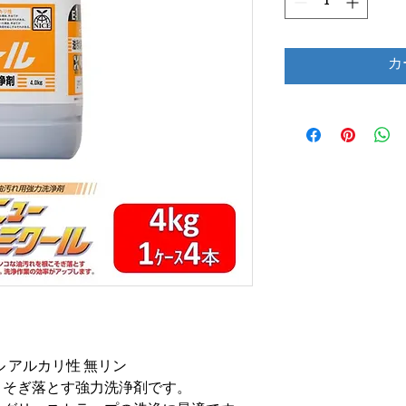
カ
 アルカリ性 無リン
こそぎ落とす強力洗浄剤です。